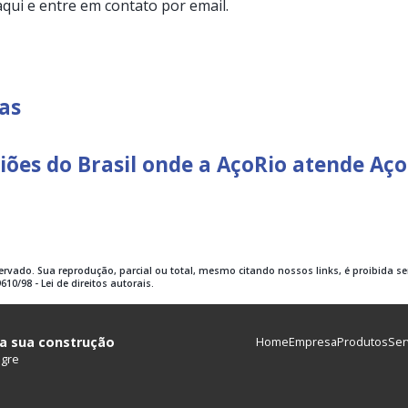
aqui e entre em contato por email.
as
giões do Brasil onde a AçoRio atende Aç
servado. Sua reprodução, parcial ou total, mesmo citando nossos links, é proibida s
610/98 - Lei de direitos autorais.
ra sua construção
Home
Empresa
Produtos
Ser
egre