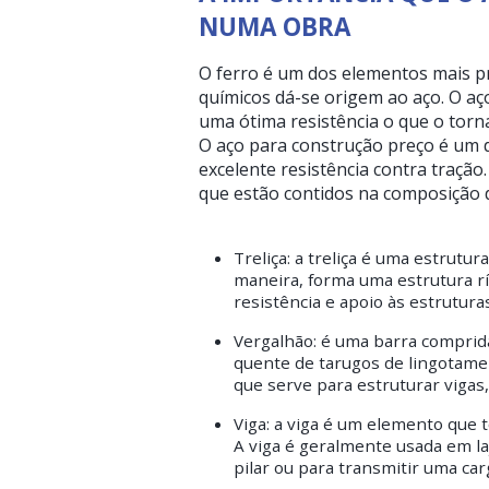
NUMA OBRA
O ferro é um dos elementos mais pr
químicos dá-se origem ao aço. O aç
uma ótima resistência o que o torn
O aço para construção preço é um d
excelente resistência contra traçã
que estão contidos na composição 
Treliça: a treliça é uma estru
maneira, forma uma estrutura ríg
resistência e apoio às estrutur
Vergalhão: é uma barra comprida
quente de tarugos de lingotame
que serve para estruturar vigas,
Viga: a viga é um elemento que t
A viga é geralmente usada em laj
pilar ou para transmitir uma car