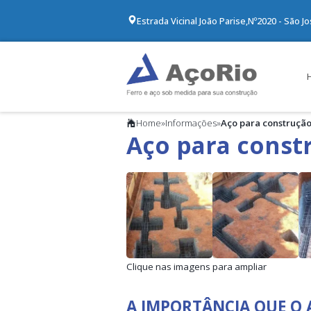
Estrada Vicinal João Parise,
Nº2020 - São J
Home
»
Informações
»
Aço para construção
Aço para const
Clique nas imagens para ampliar
A IMPORTÂNCIA QUE O