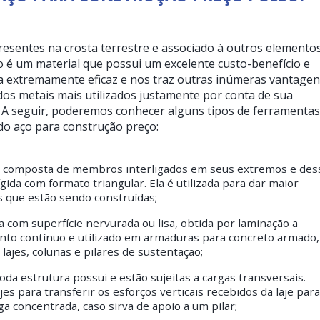
esentes na crosta terrestre e associado à outros elemento
o é um material que possui um excelente custo-benefício e
a extremamente eficaz e nos traz outras inúmeras vantagen
os metais mais utilizados justamente por conta de sua
o. A seguir, poderemos conhecer alguns tipos de ferramentas
do aço para construção preço:
tura composta de membros interligados em seus extremos e des
ida com formato triangular. Ela é utilizada para dar maior
as que estão sendo construídas;
 com superfície nervurada ou lisa, obtida por laminação a
nto contínuo e utilizado em armaduras para concreto armado,
 lajes, colunas e pilares de sustentação;
oda estrutura possui e estão sujeitas a cargas transversais.
es para transferir os esforços verticais recebidos da laje para
ga concentrada, caso sirva de apoio a um pilar;