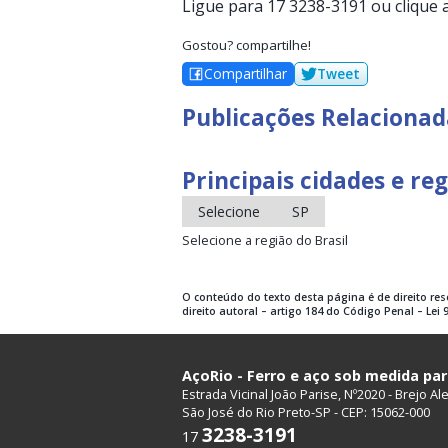
Ligue para 17 3238-3191 ou clique 
Gostou? compartilhe!
Compartilhar
Tweet
Publicações Relacionad
Principais cidades e re
Selecione
SP
Selecione a região do Brasil
O conteúdo do texto desta página é de direito re
direito autoral – artigo 184 do Código Penal – Lei 9
AçoRio - Ferro e aço sob medida pa
Estrada Vicinal João Parise, Nº2020 - Brejo Al
São José do Rio Preto-SP - CEP: 15062-000
3238-3191
17