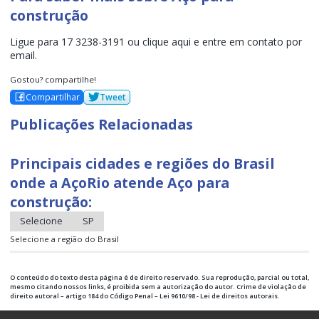
CORTE E DOBRA DE AÇO
construção
CORTE E DOBRA DE FERRAGENS
Ligue para 17 3238-3191 ou clique aqui e entre em contato por
CORTE E DOBRA DE FERRO PARA CONSTRUÇÃO
email.
DISTRIBUIDOR DE ARAME RECOZIDO
Gostou? compartilhe!
EMPRESA DE ARMAÇÃO DE FERRAGENS
Compartilhar
Tweet
EMPRESA DE FERRAGEM ARMADA
FABRICANTE DE ESTACAS
Publicações Relacionadas
FERRAGEM ARMADA
FERRAGEM ARMADA PARA CONSTRUÇÃO CIVIL
Principais cidades e regiões do Brasil
FERRAGEM ARMADA PARA SAPATAS
onde a AçoRio atende Aço para
FERRAGEM ARMADA SOB MEDIDA
construção:
PREÇO DO METRO DE FERRAGEM ARMADA
Selecione
SP
TELA METÁLICA
Selecione a região do Brasil
TELA METÁLICA CONSTRUÇÃO CIVIL
TELA METÁLICA PARA LAJE
O conteúdo do texto desta página é de direito reservado. Sua reprodução, parcial ou total,
TELA METÁLICA PREÇO
mesmo citando nossos links, é proibida sem a autorização do autor. Crime de violação de
direito autoral – artigo 184 do Código Penal – Lei 9610/98 - Lei de direitos autorais.
TELA SOLDADA DE AÇO