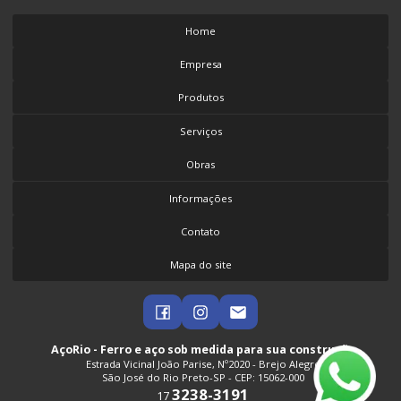
TRELIÇA AÇO
TRELIÇA COMPRAR
Home
TRELIÇA DE AÇO PREÇO
Empresa
TRELIÇA DE FERRO PARA CONSTRUÇÃO
Produtos
TRELIÇA DE FERRO PARA CONSTRUÇÃO PREÇO
VERGALHÃO DE AÇO
Serviços
VERGALHÃO DE AÇO PREÇO
Obras
VERGALHÃO PARA CONSTRUÇÃO
VERGALHÃO PARA CONSTRUÇÃO CIVIL PREÇO
Informações
VIGA ARMADA
Contato
VIGAS DE AÇO PARA CONSTRUÇÃO CIVIL
VIGAS DE FERRO PARA CONSTRUÇÃO
Mapa do site
AçoRio - Ferro e aço sob medida para sua construção
Estrada Vicinal João Parise, Nº2020 - Brejo Alegre
São José do Rio Preto-SP - CEP: 15062-000
3238-3191
17